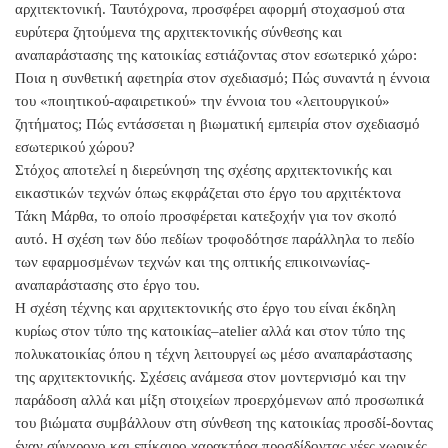
αρχιτεκτονική. Ταυτόχρονα, προσφέρει αφορμή στοχασμού στα
ευρύτερα ζητούμενα της αρχιτεκτονικής σύνθεσης και
αναπαράστασης της κατοικίας εστιάζοντας στον εσωτερικό χώρο:
Ποια η συνθετική αφετηρία στον σχεδιασμό; Πώς συναντά η έννοια
του «ποιητικού-αφαιρετικού» την έννοια του «λειτουργικού»
ζητήματος; Πώς εντάσσεται η βιωματική εμπειρία στον σχεδιασμό
εσωτερικού χώρου?
Στόχος αποτελεί η διερεύνηση της σχέσης αρχιτεκτονικής και
εικαστικών τεχνών όπως εκφράζεται στο έργο του αρχιτέκτονα
Τάκη Μάρθα, το οποίο προσφέρεται κατεξοχήν για τον σκοπό
αυτό. Η σχέση των δύο πεδίων τροφοδότησε παράλληλα το πεδίο
των εφαρμοσμένων τεχνών και της οπτικής επικοινωνίας-
αναπαράστασης στο έργο του.
Η σχέση τέχνης και αρχιτεκτονικής στο έργο του είναι έκδηλη
κυρίως στον τύπο της κατοικίας–atelier αλλά και στον τύπο της
πολυκατοικίας όπου η τέχνη λειτουργεί ως μέσο αναπαράστασης
της αρχιτεκτονικής. Σχέσεις ανάμεσα στον μοντερνισμό και την
παράδοση αλλά και μίξη στοιχείων προερχόμενων από προσωπικά
του βιώματα συμβάλλουν στη σύνθεση της κατοικίας προσδί-δοντας
έναν σύγχρονο και επίκαιρο χαρακτήρα προσδίδοντας νέες χωρικές